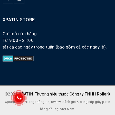
XPATIN STORE
Giờ mở cửa hàng
Từ 9:00 - 21:00
tất cả các ngày trong tuần (bao gồm cả các ngày lễ).
©2021
XPATIN
.
Thương hiệu thuộc Công ty TNHH RollerX
Xpatin.com - Trang thông tin, review, đánh giá & cung cấp giày patin
hàng đầu tại Việt Nam.