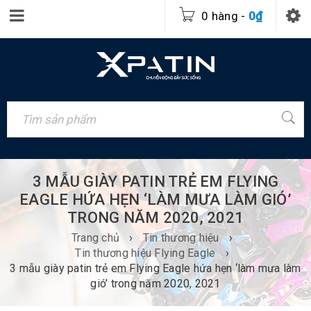
0 hàng
-
0
₫
3 MẪU GIÀY PATIN TRẺ EM FLYING
EAGLE HỨA HẸN ‘LÀM MƯA LÀM GIÓ’
TRONG NĂM 2020, 2021
Trang chủ
›
Tin thương hiệu
›
Tin thương hiệu Flying Eagle
›
3 mẫu giày patin trẻ em Flying Eagle hứa hẹn ‘làm mưa làm
gió’ trong năm 2020, 2021