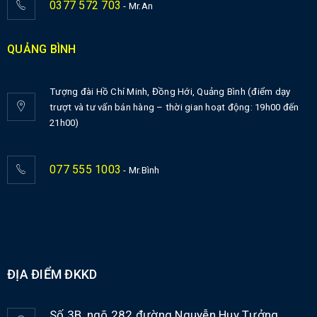
0377 572 703
- Mr.An
QUẢNG BÌNH
Tượng đài Hồ Chí Minh, Đồng Hới, Quảng Bình (điểm dạy
trượt và tư vấn bán hàng – thời gian hoạt động: 19h00 đến
21h00)
077 555 1003
- Mr.Bình
ĐỊA ĐIỂM ĐKKD
Số 3B, ngõ 282 đường Nguyễn Huy Tưởng,