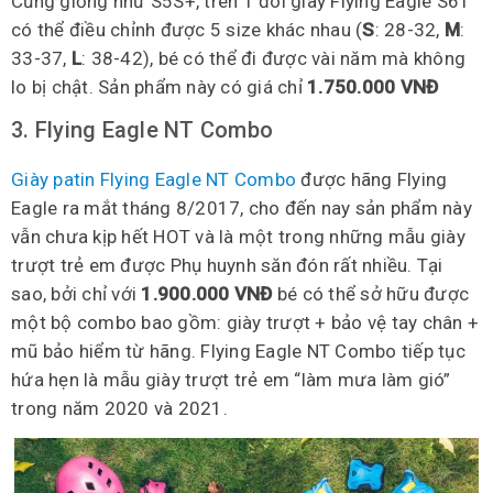
Cũng giống như S5S+, trên 1 đôi giày Flying Eagle S6T
có thể điều chỉnh được 5 size khác nhau (
S
: 28-32,
M
:
33-37,
L
: 38-42), bé có thể đi được vài năm mà không
lo bị chật. Sản phẩm này có giá chỉ
1.750.000 VNĐ
3. Flying Eagle NT Combo
Giày patin Flying Eagle NT Combo
được hãng Flying
Eagle ra mắt tháng 8/2017, cho đến nay sản phẩm này
vẫn chưa kịp hết HOT và là một trong những mẫu giày
trượt trẻ em được Phụ huynh săn đón rất nhiều. Tại
sao, bởi chỉ với
1.900.000 VNĐ
bé có thể sở hữu được
một bộ combo bao gồm: giày trượt + bảo vệ tay chân +
mũ bảo hiểm từ hãng. Flying Eagle NT Combo tiếp tục
hứa hẹn là mẫu giày trượt trẻ em “làm mưa làm gió”
trong năm 2020 và 2021.