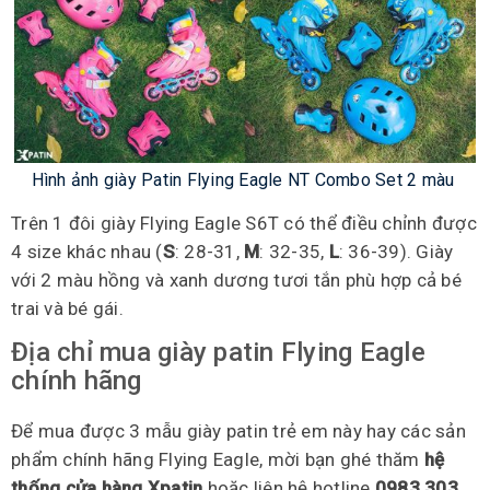
Hình ảnh giày Patin Flying Eagle NT Combo Set 2 màu
Trên 1 đôi giày Flying Eagle S6T có thể điều chỉnh được
4 size khác nhau (
S
: 28-31,
M
: 32-35,
L
: 36-39). Giày
với 2 màu hồng và xanh dương tươi tắn phù hợp cả bé
trai và bé gái.
Địa chỉ mua giày patin Flying Eagle
chính hãng
Để mua được 3 mẫu giày patin trẻ em này hay các sản
phẩm chính hãng Flying Eagle, mời bạn ghé thăm
hệ
thống cửa hàng Xpatin
hoặc liên hệ hotline
0983 303