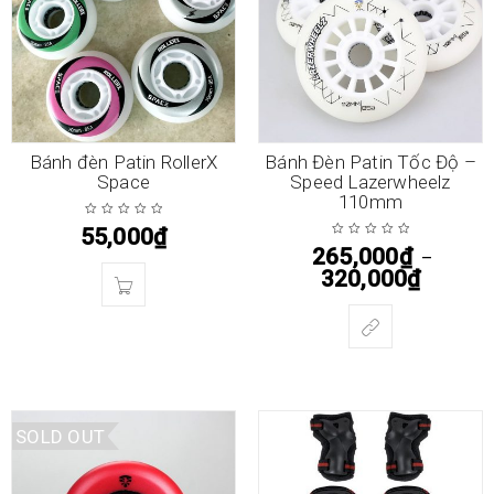
Bánh đèn Patin RollerX
Bánh Đèn Patin Tốc Độ –
Space
Speed Lazerwheelz
110mm
55,000
₫
265,000
₫
–
320,000
₫
SOLD OUT