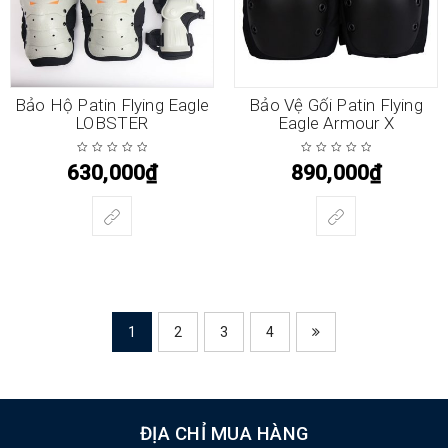
Bảo Hộ Patin Flying Eagle
Bảo Vệ Gối Patin Flying
LOBSTER
Eagle Armour X
630,000
₫
890,000
₫
1
2
3
4
ĐỊA CHỈ MUA HÀNG