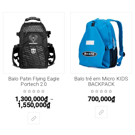
Balo Patin Flying Eagle
Balo trẻ em Micro KIDS
Portech 2.0
BACKPACK
1,300,000
₫
700,000
₫
–
1,550,000
₫