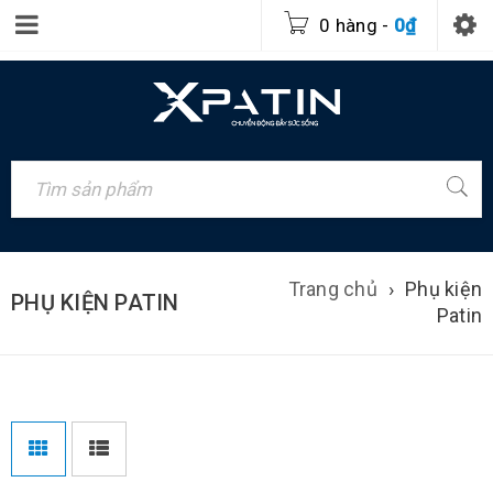
0 hàng
-
0
₫
Trang chủ
›
Phụ kiện
PHỤ KIỆN PATIN
Patin