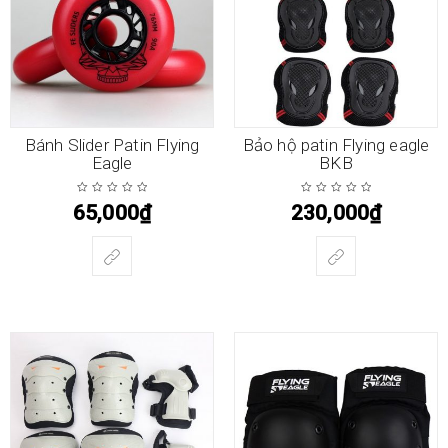
Bánh Slider Patin Flying
Bảo hộ patin Flying eagle
Eagle
BKB
65,000
₫
230,000
₫