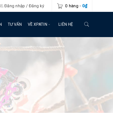
Đăng nhập
/
Đăng ký
0 hàng
-
0
₫
N
TƯ VẤN
VỀ XPATIN
LIÊN HỆ