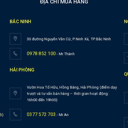
ĐỊA CHỈ MUA HÀNG
BẮC NINH
N
30 đường Nguyễn Văn Cừ, P.Ninh Xá, TP.Bắc Ninh
0978 852 100
- Mr.Thành
HẢI PHÒNG
Q
Vườn Hoa Tố Hữu, Hồng Bàng, Hải Phòng (điểm dạy
trượt và tư vấn bán hàng – thời gian hoạt động:
16h00 đến 19h00)
0377 572 703
ồ
)
- Mr.An