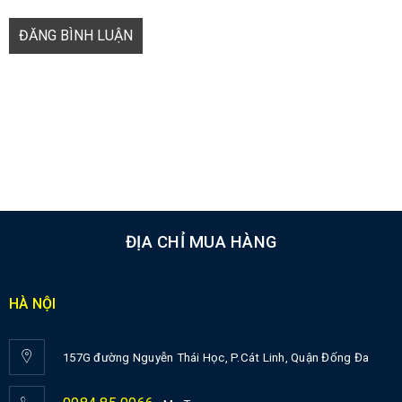
ĐĂNG BÌNH LUẬN
ĐỊA CHỈ MUA HÀNG
HÀ NỘI
157G đường Nguyễn Thái Học, P.Cát Linh, Quận Đống Đa