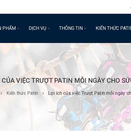
N PHẨM
DỊCH VỤ
THÔNG TIN
KIẾN THỨC PATI
H CỦA VIỆC TRƯỢT PATIN MỖI NGÀY CHO S
›
Kiến thức Patin
›
Lợi ích của việc Trượt Patin mỗi ngày 