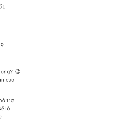
ốt.
họ
hông?’ 😉
tin cao
hỗ trợ
kể lỗ
é