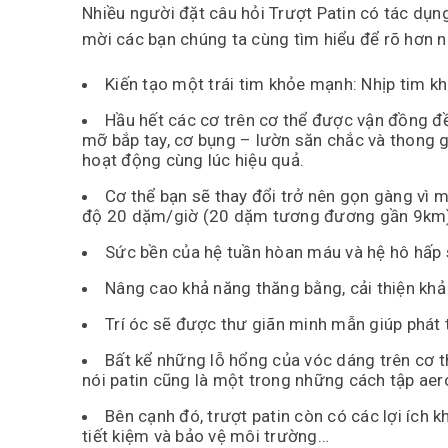
Nhiều người đặt câu hỏi Trượt Patin có tác dụng 
mời các bạn chúng ta cùng tìm hiểu để rõ hơn n
Kiến tạo một trái tim khỏe mạnh: Nhịp tim k
Hầu hết các cơ trên cơ thể được vận đồng đ
mỡ bắp tay, cơ bụng – lườn săn chắc và thong 
hoạt động cùng lúc hiệu quả.
Cơ thể bạn sẽ thay đổi trở nên gọn gàng vì m
độ 20 dặm/giờ (20 dặm tương đương gần 9km), 1
Sức bền của hệ tuần hòan máu và hệ hô hấp 
Nâng cao khả năng thăng bằng, cải thiện khả 
Trí óc sẽ được thư giãn minh mẫn giúp phát tr
Bất kể những lỗ hổng của vóc dáng trên cơ th
nói patin cũng là một trong những cách tập aero
Bên cạnh đó, trượt patin còn có các lợi ích kh
tiết kiệm và bảo vệ môi trường…