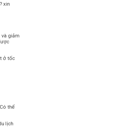
? xin
h và giảm
được
t ở tốc
 Có thể
du lịch