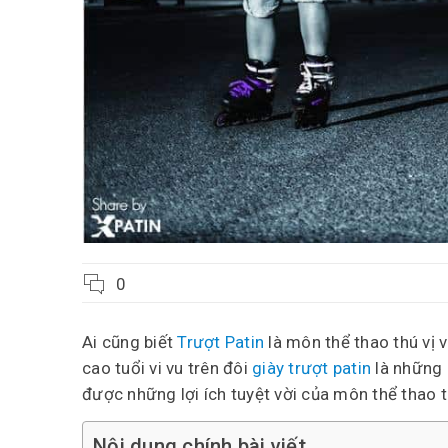
0
Ai cũng biết
Trượt Patin
là môn thể thao thú vị v
cao tuổi vi vu trên đôi
giày trượt patin
là những 
được những lợi ích tuyệt vời của môn thể thao t
Nội dung chính bài viết