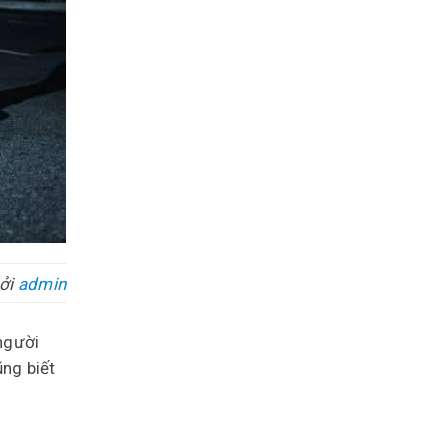
ởi
admin
 người
ng biết