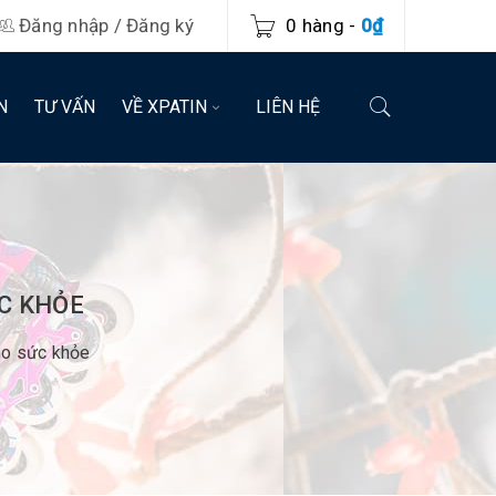
Đăng nhập
/
Đăng ký
0 hàng
-
0
₫
N
TƯ VẤN
VỀ XPATIN
LIÊN HỆ
ỨC KHỎE
cho sức khỏe