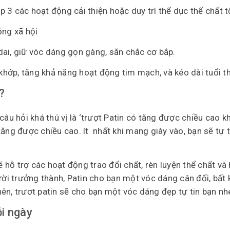
 3 các hoạt động cải thiện hoặc duy trì thể dục thể chất t
ộng xã hội
 dai, giữ vóc dáng gọn gàng, săn chắc cơ bắp.
khớp, tăng khả năng hoạt động tim mạch, và kéo dài tuổi t
?
câu hỏi khá thú vị là ‘trượt Patin có tăng được chiều cao k
tăng được chiều cao. ít nhất khi mang giày vào, bạn sẽ tự 
ẽ hỗ trợ các hoạt động trao đổi chất, rèn luyện thể chất và 
ười trưởng thành, Patin cho bạn một vóc dáng cân đối, bất 
nên, trươt patin sẽ cho bạn một vóc dáng đẹp tự tin bạn nh
ỗi ngày