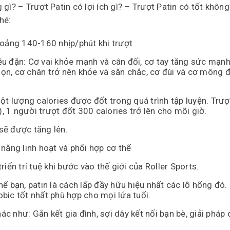
gì? – Trượt Patin có lợi ích gì? – Trượt Patin có tốt không
hé:
hoảng 140-160 nhịp/phút khi trượt
ều đặn: Cơ vai khỏe mạnh và cân đối, cơ tay tăng sức mạn
gọn, cơ chân trở nên khỏe và săn chắc, cơ đùi và cơ mông 
ột lượng calories được đốt trong quá trình tập luyện. Trượ
 người trượt đốt 300 calories trở lên cho mỗi giờ.
sẽ được tăng lên.
năng linh hoạt và phối hợp cơ thể
iển trí tuệ khi bước vào thế giới của Roller Sports.
ể bạn, patin là cách lấp đầy hữu hiệu nhất các lỗ hổng đó.
bic tốt nhất phù hợp cho mọi lứa tuổi.
ác như: Gắn kết gia đình, sợi dây kết nối bạn bè, giải pháp 