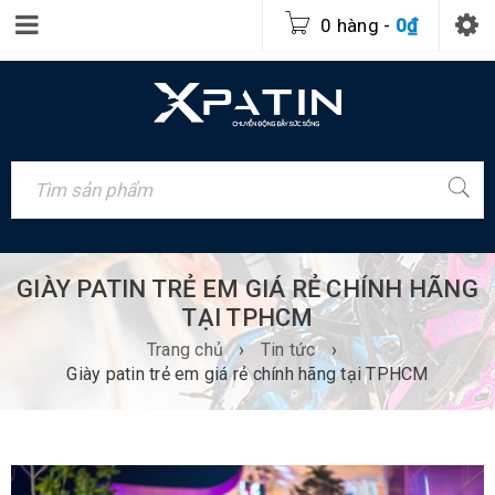
0 hàng
-
0
₫
GIÀY PATIN TRẺ EM GIÁ RẺ CHÍNH HÃNG
TẠI TPHCM
Trang chủ
›
Tin tức
›
Giày patin trẻ em giá rẻ chính hãng tại TPHCM