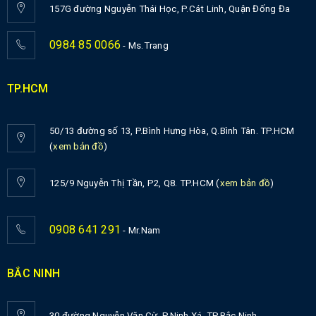
157G đường Nguyễn Thái Học, P.Cát Linh, Quận Đống Đa
0984 85 0066
- Ms.Trang
TP.HCM
50/13 đường số 13, P.Bình Hưng Hòa, Q.Bình Tân. TP.HCM
(
xem bản đồ
)
125/9 Nguyễn Thị Tần, P2, Q8. TP.HCM (
xem bản đồ
)
0908 641 291
- Mr.Nam
BẮC NINH
30 đường Nguyễn Văn Cừ, P.Ninh Xá, TP.Bắc Ninh