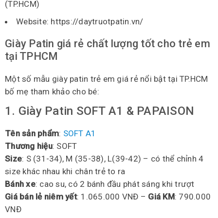
(TP.HCM)
Website: https://daytruotpatin.vn/
Giày Patin giá rẻ chất lượng tốt cho trẻ em
tại TPHCM
Một số mẫu giày patin trẻ em giá rẻ nổi bật tại TP.HCM
bố mẹ tham khảo cho bé:
1.
Giày Patin SOFT A1 & PAPAISON
Tên sản phẩm
:
SOFT A1
Thương hiệu
: SOFT
Size
: S (31-34), M (35-38), L(39-42) – có thể chỉnh 4
size khác nhau khi chân trẻ to ra
Bánh xe
: cao su, có 2 bánh đầu phát sáng khi trượt
Giá bán lẻ niêm yết
: 1.065.000 VNĐ –
Giá KM
: 790.000
VNĐ