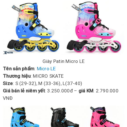
Giày Patin Micro LE
Tên sản phẩm
:
Micro LE
Thương hiệu
: MICRO SKATE
Size
: S (29-32), M (33-36), L(37-40)
Giá bán lẻ niêm yết
: 3.250.000đ –
giá KM
: 2.790.000
VNĐ