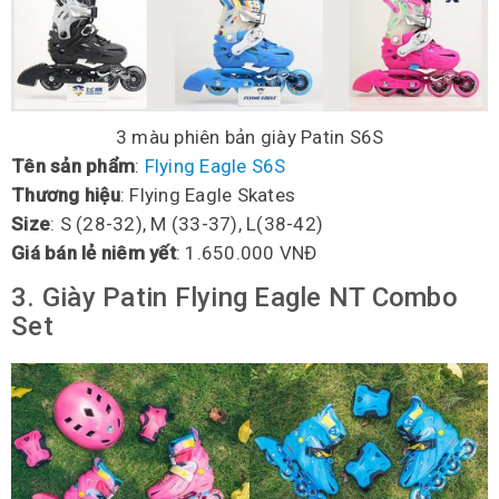
3 màu phiên bản giày Patin S6S
Tên sản phẩm
:
Flying Eagle S6S
Thương hiệu
: Flying Eagle Skates
Size
: S (28-32), M (33-37), L(38-42)
Giá bán lẻ niêm yết
: 1.650.000 VNĐ
3. Giày Patin Flying Eagle NT Combo
Set