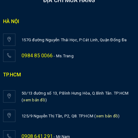
ĐỊA CHỈ MUA HÀNG
HÀ NỘI
157G đường Nguyễn Thái Học, P.Cát Linh, Quận Đống Đa
0984 85 0066
- Ms.Trang
TP.HCM
50/13 đường số 13, P.Bình Hưng Hòa, Q.Bình Tân. TP.HCM
(
xem bản đồ
)
125/9 Nguyễn Thị Tần, P2, Q8. TP.HCM (
xem bản đồ
)
0908 641 291
- Mr.Nam