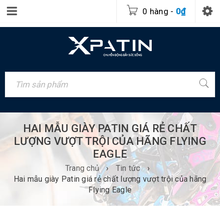
0 hàng
-
0
₫
HAI MẪU GIÀY PATIN GIÁ RẺ CHẤT
LƯỢNG VƯỢT TRỘI CỦA HÃNG FLYING
EAGLE
Trang chủ
›
Tin tức
›
Hai mẫu giày Patin giá rẻ chất lượng vượt trội của hãng
Flying Eagle