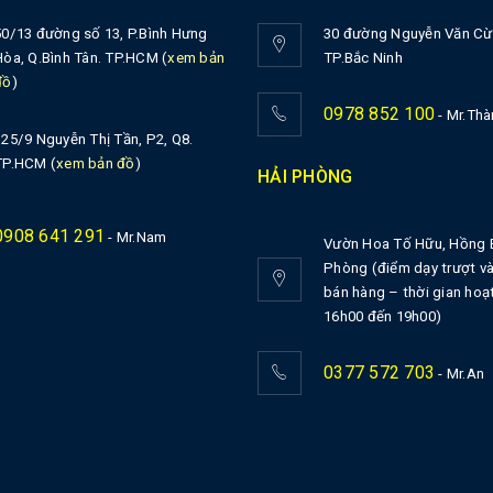
50/13 đường số 13, P.Bình Hưng
30 đường Nguyễn Văn Cừ,
Hòa, Q.Bình Tân. TP.HCM (
xem bản
TP.Bắc Ninh
đồ
)
0978 852 100
- Mr.Thà
125/9 Nguyễn Thị Tần, P2, Q8.
TP.HCM (
xem bản đồ
)
HẢI PHÒNG
0908 641 291
- Mr.Nam
Vườn Hoa Tố Hữu, Hồng 
Phòng (điểm dạy trượt và
bán hàng – thời gian hoạ
16h00 đến 19h00)
0377 572 703
- Mr.An