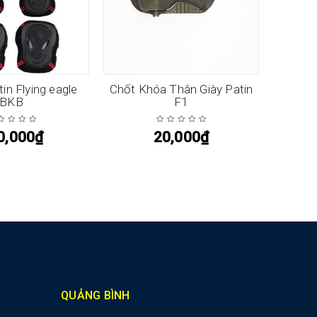
in Flying eagle
Chốt Khóa Thân Giày Patin
Đệm 2 b
BKB
F1
0,000
₫
20,000
₫
QUẢNG BÌNH