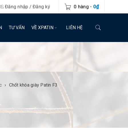
Đăng nhập
/
Đăng ký
0 hàng
-
0
₫
N
TƯ VẤN
VỀ XPATIN
LIÊN HỆ
c
›
Chốt khóa giày Patin F3