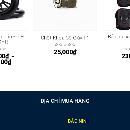
in Tốc Độ –
Bảo hộ pat
Chốt Khóa Cổ Giày F1
SHR
25,000
₫
00
₫
23
–
000
₫
ĐỊA CHỈ MUA HÀNG
BẮC NINH