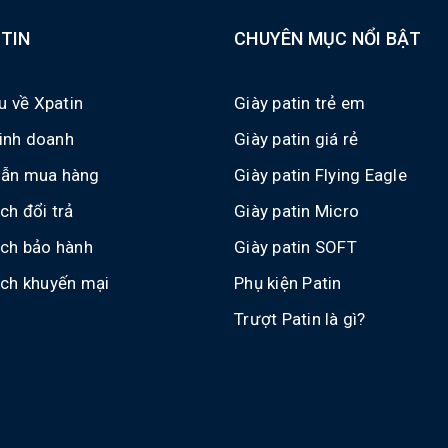
TIN
CHUYÊN MỤC NỔI BẬT
ệu về Xpatin
Giày patin trẻ em
 kinh doanh
Giày patin giá rẻ
ẫn mua hàng
Giày patin Flying Eagle
ch đổi trả
Giày patin Micro
ách bảo hành
Giày patin SOFT
ách khuyến mại
Phụ kiện Patin
Trượt Patin là gì?