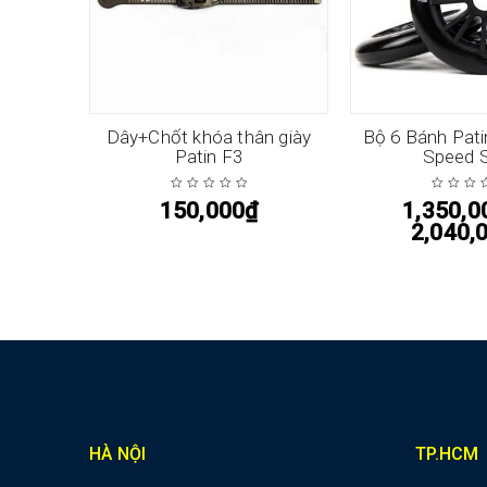
vòng bi)
Dây+Chốt khóa thân giày
Bộ 6 Bánh Pat
Patin F3
Speed 
150,000
₫
1,350,0
2,040,
HÀ NỘI
TP.HCM