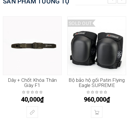
SẢN PHẨM TƯƠNG TỰ
SOLD OUT
Dây + Chốt Khóa Thân
Bộ bảo hộ gối Patin Flying
Giày F1
Eagle SUPREME
40,000
₫
960,000
₫