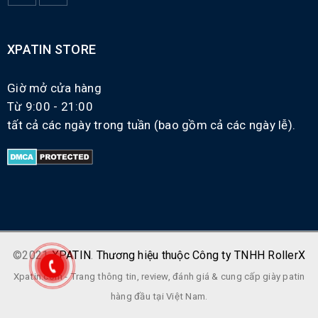
XPATIN STORE
Giờ mở cửa hàng
Từ 9:00 - 21:00
tất cả các ngày trong tuần (bao gồm cả các ngày lễ).
©2021
XPATIN
.
Thương hiệu thuộc Công ty TNHH RollerX
Xpatin.com - Trang thông tin, review, đánh giá & cung cấp giày patin
hàng đầu tại Việt Nam.