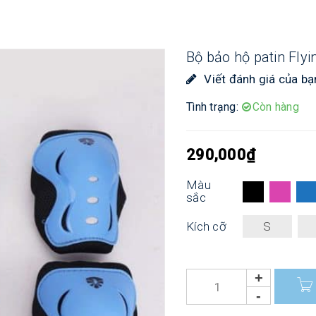
Bộ bảo hộ patin Flyi
Viết đánh giá của bạ
Tình trạng:
Còn hàng
290,000
₫
Màu
sắc
Kích cỡ
S