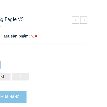
ng Eagle V5
n
Mã sản phẩm:
N/A
M
L
MUA HÀNG