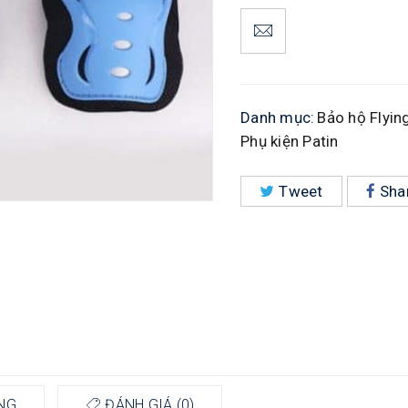
Danh mục:
Bảo hộ Flyin
Phụ kiện Patin
Tweet
Sha
NG
ĐÁNH GIÁ (0)