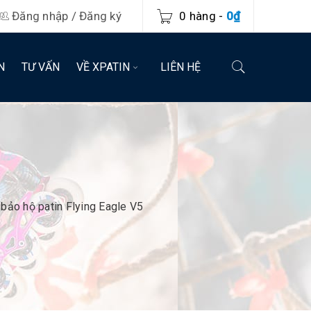
Đăng nhập
/
Đăng ký
0 hàng
-
0
₫
N
TƯ VẤN
VỀ XPATIN
LIÊN HỆ
bảo hộ patin Flying Eagle V5