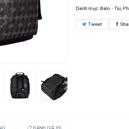
Danh mục:
Balo - Túi
,
Ph
Tweet
Sha
NG
ĐÁNH GIÁ (0)