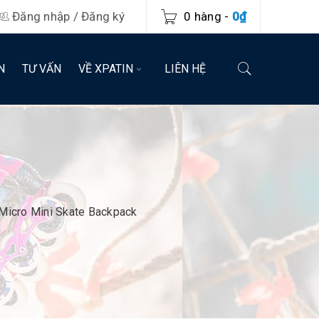
Đăng nhập
/
Đăng ký
0 hàng
-
0
₫
N
TƯ VẤN
VỀ XPATIN
LIÊN HỆ
 Micro Mini Skate Backpack