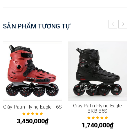
SẢN PHẨM TƯƠNG TỰ
Giày Patin Flying Eagle
Giày Patin Flying Eagle F6S
BKB B5S
3,450,000
₫
Được xếp hạng
1,740,000
₫
Được xếp hạng
5.00
5 sao