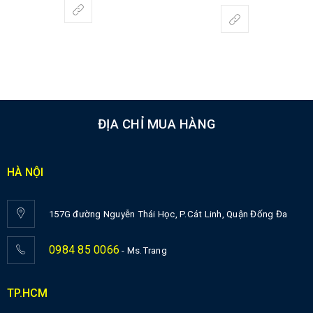
5.00
5 sao
ĐỊA CHỈ MUA HÀNG
HÀ NỘI
157G đường Nguyễn Thái Học, P.Cát Linh, Quận Đống Đa
0984 85 0066
- Ms.Trang
TP.HCM