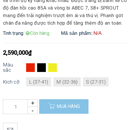
và trình độ kỹ năng khác nhau. Được trang bị bánh xe có
độ đàn hồi cao 85A và vòng bi ABEC 7, S8+ SPROUT
mang đến trải nghiệm trượt êm ái và thú vị. Phanh gót
chân đa năng được tích hợp để tăng thêm độ an toàn.
Tình trạng:
Còn hàng
Mã sản phẩm:
N/A
2,590,000
₫
Màu
sắc
Kích cỡ
L (37-41)
M (32-36)
S (27-31)
MUA HÀNG