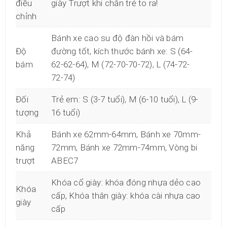
điều
giày Trượt khi chân trẻ to ra!
chỉnh
Bánh xe cao su độ đàn hồi và bám
Độ
đường tốt, kích thước bánh xe: S (64-
bám
62-62-64), M (72-70-70-72), L (74-72-
72-74)
Đối
Trẻ em: S (3-7 tuổi), M (6-10 tuổi), L (9-
tượng
16 tuổi)
Khả
Bánh xe 62mm-64mm, Bánh xe 70mm-
năng
72mm, Bánh xe 72mm-74mm, Vòng bi
trượt
ABEC7
Khóa cổ giày: khóa đóng nhựa dẻo cao
Khóa
cấp, Khóa thân giày: khóa cài nhựa cao
giày
cấp