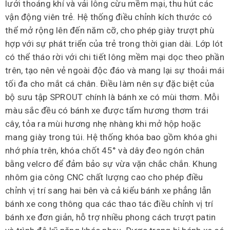
lưới thoáng khí và vải lông cừu mềm mại, thu hút các
vận động viên trẻ. Hệ thống điều chỉnh kích thước có
thể mở rộng lên đến năm cỡ, cho phép giày trượt phù
hợp với sự phát triển của trẻ trong thời gian dài. Lớp lót
có thể tháo rời với chi tiết lông mềm mại dọc theo phần
trên, tạo nên vẻ ngoài độc đáo và mang lại sự thoải mái
tối đa cho mắt cá chân. Điều làm nên sự đặc biệt của
bộ sưu tập SPROUT chính là bánh xe có mùi thơm. Mỗi
màu sắc đều có bánh xe được tẩm hương thơm trái
cây, tỏa ra mùi hương nhẹ nhàng khi mở hộp hoặc
mang giày trong túi. Hệ thống khóa bao gồm khóa ghi
nhớ phía trên, khóa chốt 45° và dây đeo ngón chân
bằng velcro để đảm bảo sự vừa vặn chắc chắn. Khung
nhôm gia công CNC chất lượng cao cho phép điều
chỉnh vị trí sang hai bên và cả kiểu bánh xe phẳng lẫn
bánh xe cong thông qua các thao tác điều chỉnh vị trí
bánh xe đơn giản, hỗ trợ nhiều phong cách trượt patin