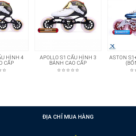
ẤU HÌNH 4
APOLLO S1 CẤU HÌNH 3
ASTON S1
O CẤP
BÁNH CAO CẤP
(BỐ
ĐỊA CHỈ MUA HÀNG