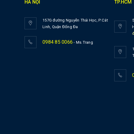
HÀ NỘI
TP.HCM
157G đường Nguyễn Thái Học, P.Cát
Linh, Quận Đống Đa
0984 85 0066
- Ms.Trang