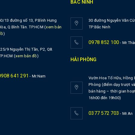
BẮC NINH
50/13 đường số 13, P.Bình Hưng
30 đường Nguyễn Văn Cừ,
Hòa, Q.Bình Tân. TP.HCM (
xem bản
TP.Bắc Ninh
đồ
)
0978 852 100
- Mr.Thà
125/9 Nguyễn Thị Tần, P2, Q8.
TP.HCM (
xem bản đồ
)
HẢI PHÒNG
0908 641 291
- Mr.Nam
Vườn Hoa Tố Hữu, Hồng 
Phòng (điểm dạy trượt và
bán hàng – thời gian hoạ
16h00 đến 19h00)
0377 572 703
- Mr.An