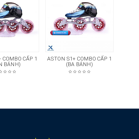
+ COMBO CẤP 1
ASTON S1+ COMBO CẤP 1
APOLL
N BÁNH)
(BA BÁNH)
C