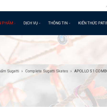
N PHẨM
DỊCH VỤ
THÔNG TIN
KIẾN THỨC PATI
hẩm Sugatti
›
Complete Sugatti Skates
›
APOLLO S1 COMBO