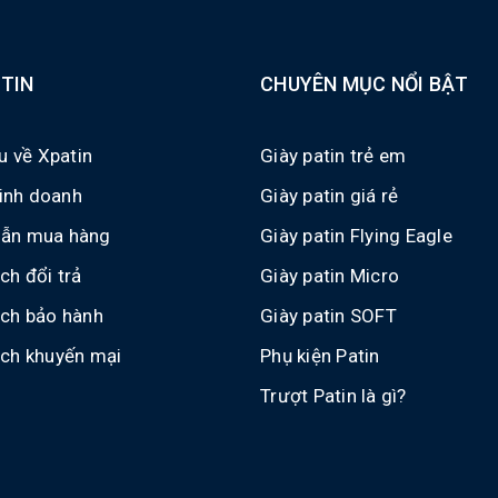
TIN
CHUYÊN MỤC NỔI BẬT
ệu về Xpatin
Giày patin trẻ em
 kinh doanh
Giày patin giá rẻ
ẫn mua hàng
Giày patin Flying Eagle
ch đổi trả
Giày patin Micro
ách bảo hành
Giày patin SOFT
ách khuyến mại
Phụ kiện Patin
Trượt Patin là gì?