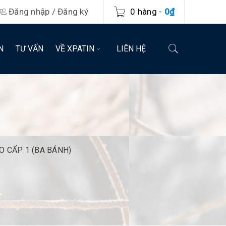
Đăng nhập
/
Đăng ký
0 hàng
-
0
₫
N
TƯ VẤN
VỀ XPATIN
LIÊN HỆ
 CẤP 1 (BA BÁNH)