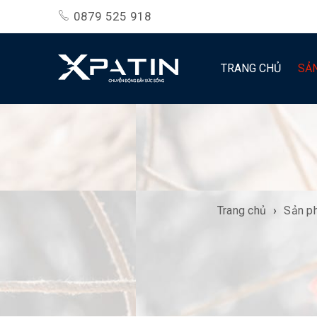
0879 525 918
TRANG CHỦ
SẢ
Trang chủ
›
Sản p