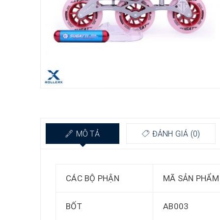
MÔ TẢ
ĐÁNH GIÁ (0)
CÁC BỘ PHẬN
MÃ SẢN PHẨM
BỐT
AB003