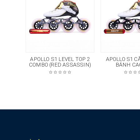
 TOP 1
APOLLO S1 LEVEL TOP 2
APOLLO S1 C
WN
COMBO (RED ASSASSIN)
BÁNH CA